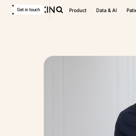
Discover
K Pro
:
The Agentic AI decision-making tool f
Get in touch
Product
Data & AI
Pati