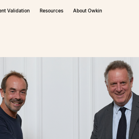
or biopharma
Book a demo
ent Validation
Resources
About Owkin