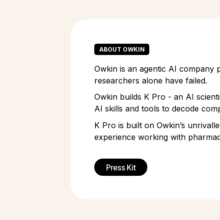
ABOUT OWKIN
Owkin is an agentic AI company pi
researchers alone have failed.
Owkin builds K Pro - an AI scient
AI skills and tools to decode comp
K Pro is built on Owkin’s unrivall
experience working with pharmace
Press Kit