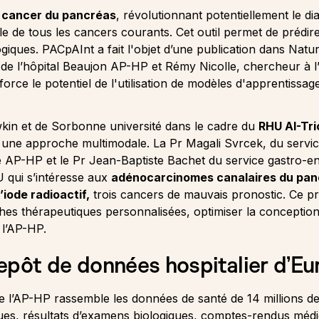
u cancer du pancréas
, révolutionnant potentiellement le di
ible de tous les cancers courants. Cet outil permet de prédi
ogiques. PACpAInt a fait l'objet d’une publication dans Na
de l’hôpital Beaujon AP-HP et Rémy Nicolle, chercheur à l
rce le potentiel de l'utilisation de modèles d'apprentissag
Owkin et de Sorbonne université dans le cadre du
RHU AI-Tri
 une approche multimodale. La Pr Magali Svrcek, du servic
e AP-HP et le Pr Jean-Baptiste Bachet du service gastro-ent
U qui s’intéresse aux
adénocarcinomes canalaires du pan
’iode radioactif,
trois cancers de mauvais pronostic. Ce pr
es thérapeutiques personnalisées, optimiser la conception 
 l’AP-HP.
repôt de données hospitalier d’E
 l’AP-HP rassemble les données de santé de 14 millions de
ques, résultats d’examens biologiques, comptes-rendus médi