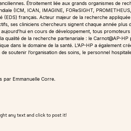
franciliennes. Étroitement liée aux grands organismes de rec
e mondiale (ICM, ICAN, IMAGINE, FOReSIGHT, PROMETHEUS
 (EDS) français. Acteur majeur de la recherche appliquée e
ctifs, ses cliniciens chercheurs signent chaque année plus d
t aujourd’hui en cours de développement, tous promoteur
e la qualité de la recherche partenariale : le Carnot@AP-HP
nique dans le domaine de la santé. L’AP-HP a également cré
in de soutenir l’organisation des soins, le personnel hospital
es par Emmanuelle Corre.
ght any text and click to post it!