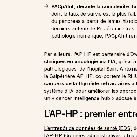
PACpAInt, décode la complexité d
dont le taux de survie est le plus fa
du pancréas à partir de lames histol
derniers auteurs le Pr Jérôme Cros, 
pathologie numérique, PACpAInt renfo
Par ailleurs, l’AP-HP est partenaire d’
cliniques en oncologie via l’IA
, grâce à
pathologiques, de l’hôpital Saint-Antoin
la Salpêtrière AP-HP, co-portent le RH
cancers de la thyroïde réfractaires à l
système d’IA pour améliorer les approch
un « cancer intelligence hub » adossé à
L’AP-HP : premier ent
L’entrepôt de données de santé (EDS)
de
l’AP-HP (données administratives, clini